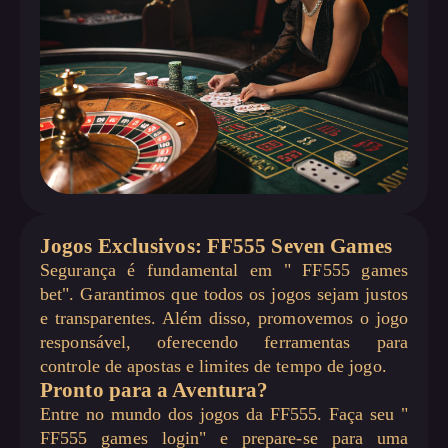
Jogos Exclusivos: FF555 Seven Games
Segurança é fundamental em " FF555 games
bet". Garantimos que todos os jogos sejam justos
e transparentes. Além disso, promovemos o jogo
responsável, oferecendo ferramentas para
controle de apostas e limites de tempo de jogo.
Pronto para a Aventura?
Entre no mundo dos jogos da FF555. Faça seu "
FF555 games login" e prepare-se para uma