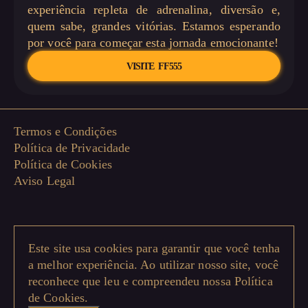
experiência repleta de adrenalina, diversão e,
quem sabe, grandes vitórias. Estamos esperando
por você para começar esta jornada emocionante!
VISITE FF555
Termos e Condições
Política de Privacidade
Política de Cookies
Aviso Legal
Este site usa cookies para garantir que você tenha
a melhor experiência. Ao utilizar nosso site, você
reconhece que leu e compreendeu nossa
Política
de Cookies
.