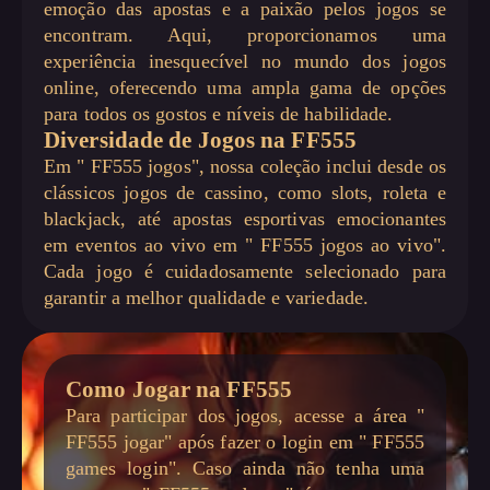
emoção das apostas e a paixão pelos jogos se
encontram. Aqui, proporcionamos uma
experiência inesquecível no mundo dos jogos
online, oferecendo uma ampla gama de opções
para todos os gostos e níveis de habilidade.
Diversidade de Jogos na FF555
Em " FF555 jogos", nossa coleção inclui desde os
clássicos jogos de cassino, como slots, roleta e
blackjack, até apostas esportivas emocionantes
em eventos ao vivo em " FF555 jogos ao vivo".
Cada jogo é cuidadosamente selecionado para
garantir a melhor qualidade e variedade.
Como Jogar na FF555
Para participar dos jogos, acesse a área "
FF555 jogar" após fazer o login em " FF555
games login". Caso ainda não tenha uma