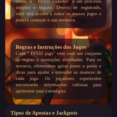
conta, o " FF555 cadastro" é um processo
simples e seguro. Depois de registrado,
você terá acesso a todos os nossos jogos e
poderá começar a sua aventura.
Regras e Instruções dos Jogos
Cada " FF555 jogo" vem com um conjunto
de regras e instruções detalhadas. Para os
novatos, oferecemos guias passo a passo e
dicas para ajudar a entender as nuances de
cada jogo. Os jogadores experientes
encontrarão informações valiosas para
aprimorar suas estratégias.
Tipos de Apostas e Jackpots